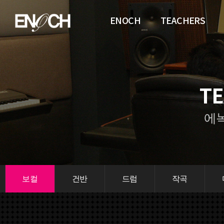
ENOCH
TEACHERS
에녹 소개
보컬
시설안내
건반
T
합격자 명단
드럼
작곡
에
미디
기타
베이스
화성학
보컬
건반
드럼
작곡
색소폰
싱어송라이터